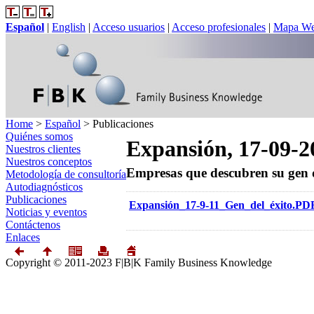
Español
|
English
|
Acceso usuarios
|
Acceso profesionales
|
Mapa W
Home
>
Español
>
Publicaciones
Quiénes somos
Expansión, 17-09-2
Nuestros clientes
Nuestros conceptos
Empresas que descubren su gen d
Metodología de consultoría
Autodiagnósticos
Publicaciones
Expansión_17-9-11_Gen_del_éxito.PD
Noticias y eventos
Contáctenos
Enlaces
Copyright © 2011-2023 F|B|K Family Business Knowledge